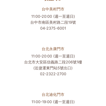
台中美村門市
11:00-20:00 (週一至週日)
台中市南區美村路二段19號
04-2375-6001
台北永康門市
11:00-20:00 (週一至週日)
台北市大安區信義路二段206號1樓
(近捷運東門站5號出口)
02-2322-2700
台北迪化門市
11:00-19:00 (週一至週日)