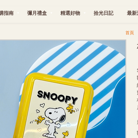
購指南
彌月禮盒
精選好物
拾光日記
最新
首頁