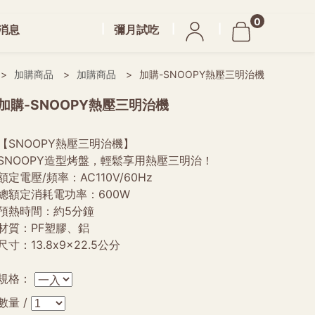
0
消息
彌月試吃
加購商品
加購商品
加購-SNOOPY熱壓三明治機
加購-SNOOPY熱壓三明治機
【SNOOPY熱壓三明治機】
SNOOPY造型烤盤，輕鬆享用熱壓三明治！
額定電壓/頻率：AC110V/60Hz
總額定消耗電功率：600W
預熱時間：約5分鐘
材質：PF塑膠、鋁
尺寸：13.8x9x22.5公分
規格：
數量 /