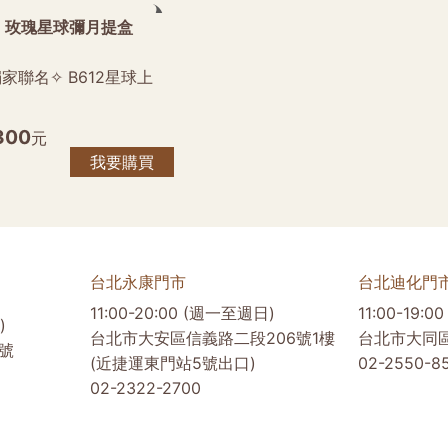
】玫瑰星球彌月提盒
家聯名✧ B612星球上
300
元
我要購買
台北永康門市
台北迪化門
11:00-20:00 (週一至週日)
11:00-19:
)
台北市大安區信義路二段206號1樓
台北市大同
號
(近捷運東門站5號出口)
02-2550-8
02-2322-2700