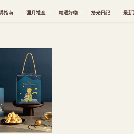
購指南
彌月禮盒
精選好物
拾光日記
最新