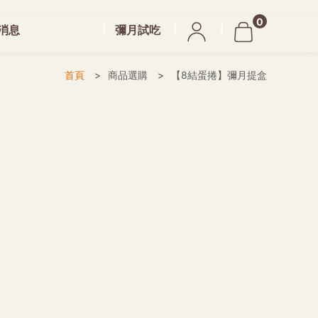
0
消息
彌月試吃
首頁
商品選購
【8結蛋捲】彌月提盒